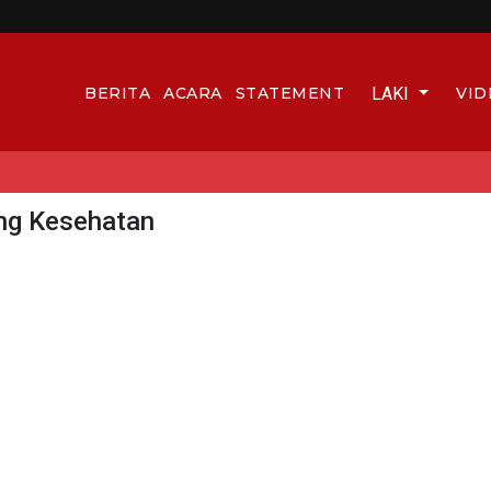
LAKI
BERITA
ACARA
STATEMENT
VID
ng Kesehatan